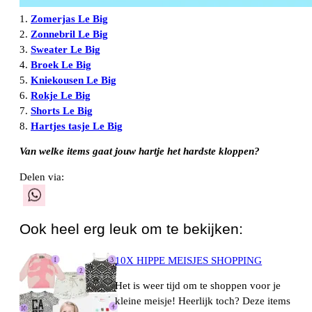
1.
Zomerjas Le Big
2.
Zonnebril Le Big
3.
Sweater Le Big
4.
Broek Le Big
5.
Kniekousen Le Big
6.
Rokje Le Big
7.
Shorts Le Big
8.
Hartjes tasje Le Big
Van welke items gaat jouw hartje het hardste kloppen?
Delen via:
WhatsApp
Ook heel erg leuk om te bekijken:
10X HIPPE MEISJES SHOPPING
Het is weer tijd om te shoppen voor je
kleine meisje! Heerlijk toch? Deze items