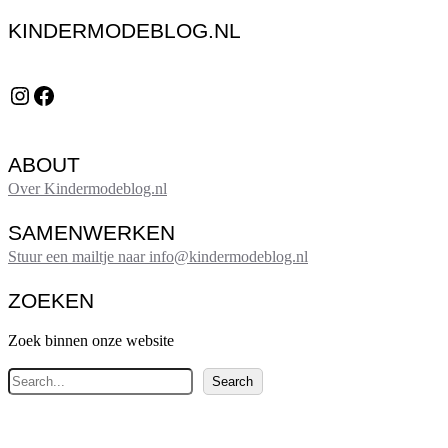
KINDERMODEBLOG.NL
Instagram
Facebook
ABOUT
Over Kindermodeblog.nl
SAMENWERKEN
Stuur een mailtje naar info@kindermodeblog.nl
ZOEKEN
Zoek binnen onze website
Z
Search
o
e
k