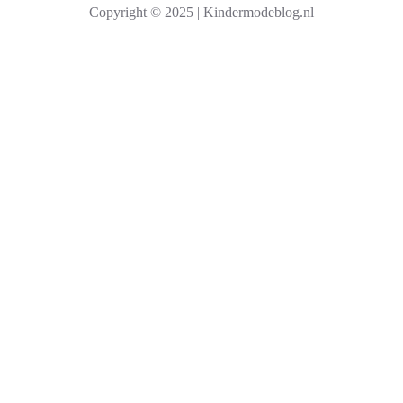
Copyright © 2025 | Kindermodeblog.nl
e
n