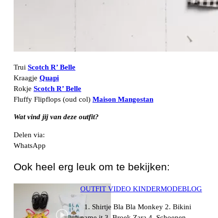
Trui
Scotch R’ Belle
Kraagje
Quapi
Rokje
Scotch R’ Belle
Fluffy Flipflops (oud col)
Maison Mangostan
Wat vind jij van deze outfit?
Delen via:
WhatsApp
Ook heel erg leuk om te bekijken:
OUTFIT VIDEO KINDERMODEBLOG
1. Shirtje Bla Bla Monkey 2. Bikini
name it 3. Broek Zara 4. Schoenen