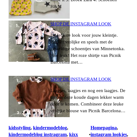
H&M
SHOP DE INSTAGRAM LOOK
De leukste look voor jouw kleintje.
Lekker vrolijke en speels met de
geweldige schoentjes van Minnetonka.
Hoe leuk! Het roze shirtje van Picnik
Barcelona met…
SHOP DE INSTAGRAM LOOK
Laagjes, laagjes en nog een laagjes. De
tip om deze koude dagen lekker warm
door te komen. Combineer deze leuke
vrolijke blouse van Picnik Barcelona…
kidsstyling
, 
kindermodeblog
, 
Homepagina
, 
kindermodeblog instragram
, 
kixx
instagram lookjes
, 
•