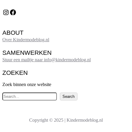
Instagram
Facebook
ABOUT
Over Kindermodeblog.nl
SAMENWERKEN
Stuur een mailtje naar info@kindermodeblog.nl
ZOEKEN
Zoek binnen onze website
Z
Search
o
e
k
Copyright © 2025 | Kindermodeblog.nl
e
n