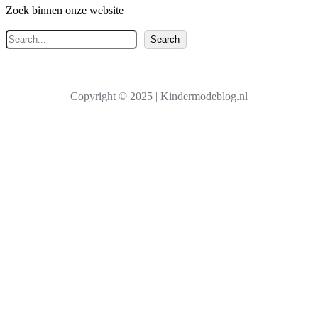
Zoek binnen onze website
Z
Search
o
e
k
Copyright © 2025 | Kindermodeblog.nl
e
n