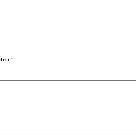
rd met
*