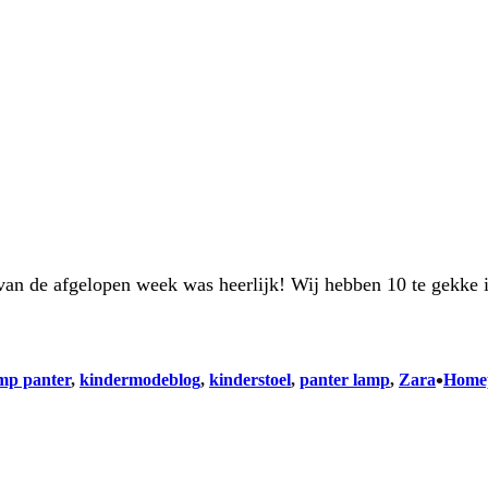
 van de afgelopen week was heerlijk! Wij hebben 10 te gekke
•
mp panter
, 
kindermodeblog
, 
kinderstoel
, 
panter lamp
, 
Zara
Home