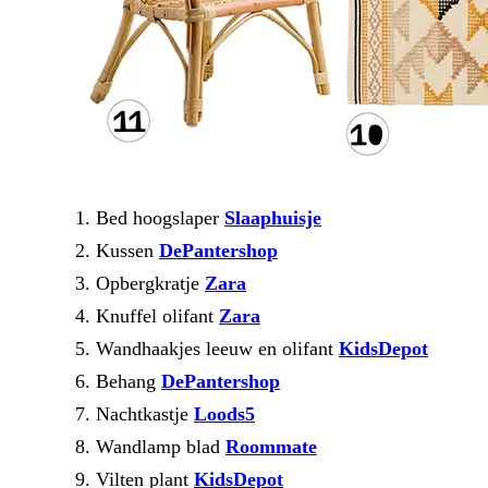
Bed hoogslaper
Slaaphuisje
Kussen
DePantershop
Opbergkratje
Zara
Knuffel olifant
Zara
Wandhaakjes leeuw en olifant
KidsDepot
Behang
DePantershop
Nachtkastje
Loods5
Wandlamp blad
Roommate
Vilten plant
KidsDepot