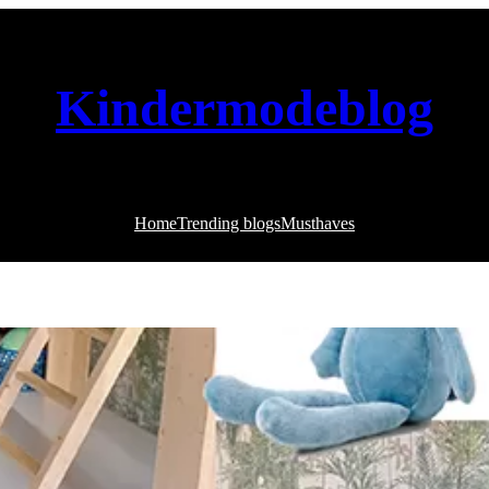
Kindermodeblog
Home
Trending blogs
Musthaves