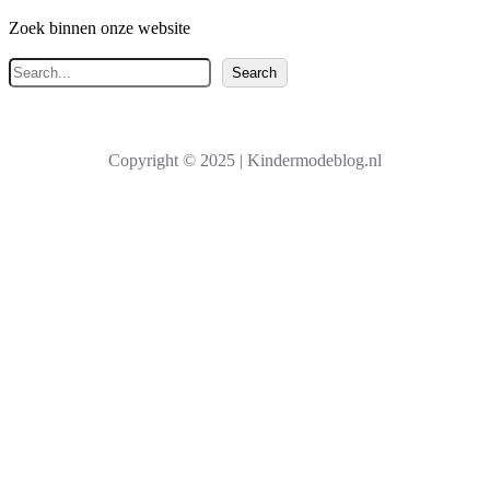
Zoek binnen onze website
Z
Search
o
e
k
Copyright © 2025 | Kindermodeblog.nl
e
n