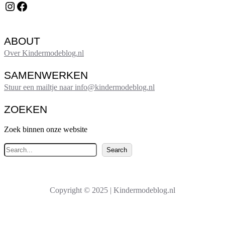
Instagram
Facebook
ABOUT
Over Kindermodeblog.nl
SAMENWERKEN
Stuur een mailtje naar info@kindermodeblog.nl
ZOEKEN
Zoek binnen onze website
Z
Search
o
e
k
Copyright © 2025 | Kindermodeblog.nl
e
n