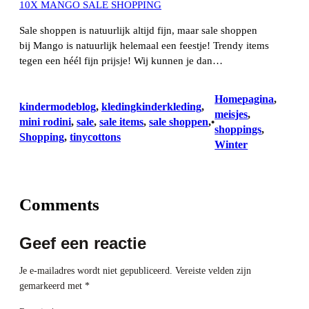
10X MANGO SALE SHOPPING
Sale shoppen is natuurlijk altijd fijn, maar sale shoppen
bij Mango is natuurlijk helemaal een feestje! Trendy items
tegen een héél fijn prijsje! Wij kunnen je dan…
Homepagina
, 
kindermodeblog
, 
kledingkinderkleding
, 
meisjes
, 
mini rodini
, 
sale
, 
sale items
, 
sale shoppen
, 
•
shoppings
, 
Shopping
, 
tinycottons
Winter
Comments
Geef een reactie
Je e-mailadres wordt niet gepubliceerd.
Vereiste velden zijn
gemarkeerd met
*