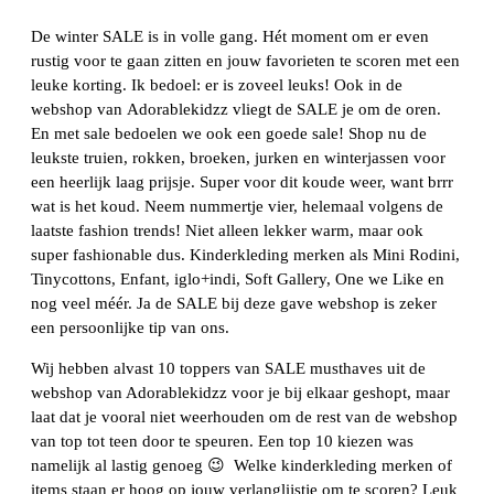
De winter SALE is in volle gang. Hét moment om er even
rustig voor te gaan zitten en jouw favorieten te scoren met een
leuke korting. Ik bedoel: er is zoveel leuks! Ook in de
webshop van Adorablekidzz vliegt de SALE je om de oren.
En met sale bedoelen we ook een goede sale! Shop nu de
leukste truien, rokken, broeken, jurken en winterjassen voor
een heerlijk laag prijsje. Super voor dit koude weer, want brrr
wat is het koud. Neem nummertje vier, helemaal volgens de
laatste fashion trends! Niet alleen lekker warm, maar ook
super fashionable dus. Kinderkleding merken als Mini Rodini,
Tinycottons, Enfant, iglo+indi, Soft Gallery, One we Like en
nog veel méér. Ja de SALE bij deze gave webshop is zeker
een persoonlijke tip van ons.
Wij hebben alvast 10 toppers van SALE musthaves uit de
webshop van Adorablekidzz voor je bij elkaar geshopt, maar
laat dat je vooral niet weerhouden om de rest van de webshop
van top tot teen door te speuren. Een top 10 kiezen was
namelijk al lastig genoeg 😉 Welke kinderkleding merken of
items staan er hoog op jouw verlanglijstje om te scoren? Leuk