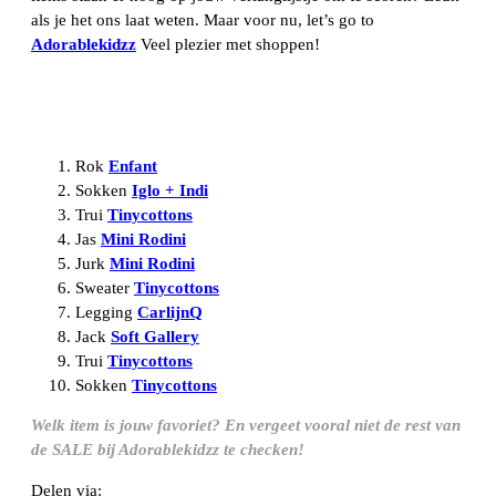
als je het ons laat weten. Maar voor nu, let’s go to
Adorablekidzz
Veel plezier met shoppen!
Rok
Enfant
Sokken
Iglo + Indi
Trui
Tinycottons
Jas
Mini Rodini
Jurk
Mini Rodini
Sweater
Tinycottons
Legging
CarlijnQ
Jack
Soft Gallery
Trui
Tinycottons
Sokken
Tinycottons
Welk item is jouw favoriet? En vergeet vooral niet de rest van
de SALE bij Adorablekidzz te checken!
Delen via: