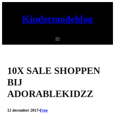
Ga
naar
Kindermodeblog
de
inhoud
10X SALE SHOPPEN
BIJ
ADORABLEKIDZZ
12 december 2017
Free
•