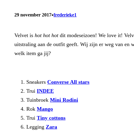
•
29 november 2017
frederieke1
Velvet is
hot hot hot
dit modeseizoen! We love it! Velvet
uitstraling aan de outfit geeft. Wij zijn er weg van en
welk item ga jij?
Sneakers
Converse All stars
Trui
INDEE
Tuinbroek
Mini Rodini
Rok
Mango
Trui
Tiny cottons
Legging
Zara