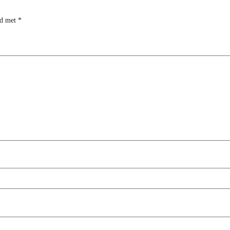
rd met
*