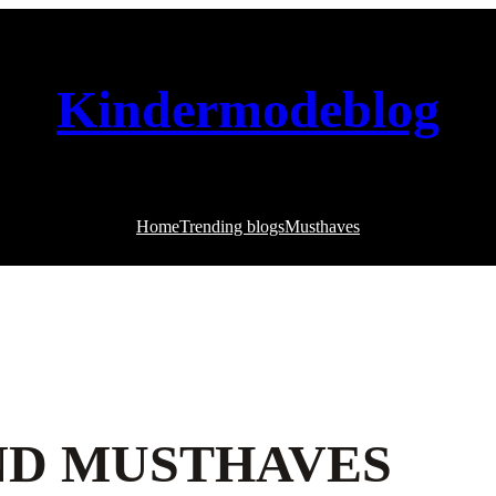
Kindermodeblog
Home
Trending blogs
Musthaves
ND MUSTHAVES