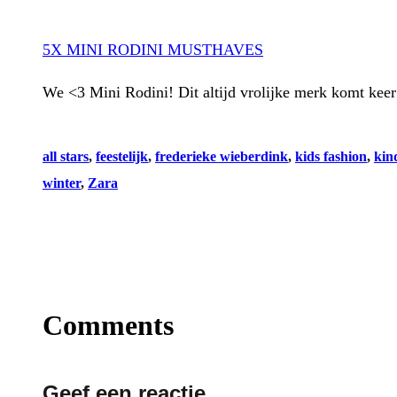
5X MINI RODINI MUSTHAVES
We <3 Mini Rodini! Dit altijd vrolijke merk komt kee
all stars
, 
feestelijk
, 
frederieke wieberdink
, 
kids fashion
, 
kin
winter
, 
Zara
Comments
Geef een reactie