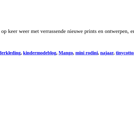
r op keer weer met verrassende nieuwe prints en ontwerpen, 
derkleding
, 
kindermodeblog
, 
Mango
, 
mini rodini
, 
najaar
, 
tinycotto