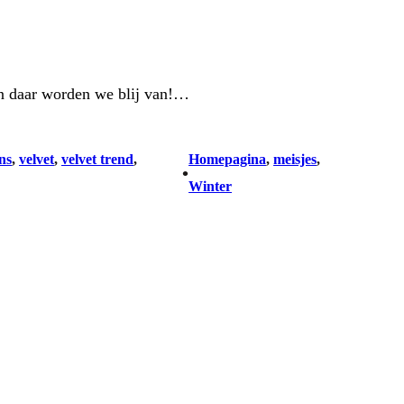
en daar worden we blij van!…
ns
, 
velvet
, 
velvet trend
, 
Homepagina
, 
meisjes
, 
•
Winter