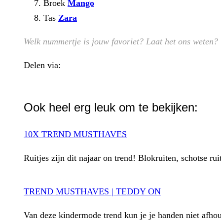
Broek
Mango
Tas
Zara
Welk nummertje is jouw favoriet? Laat het ons weten?
Delen via:
WhatsApp
Ook heel erg leuk om te bekijken:
10X TREND MUSTHAVES
Ruitjes zijn dit najaar on trend! Blokruiten, schotse ru
TREND MUSTHAVES | TEDDY ON
Van deze kindermode trend kun je je handen niet afhoud