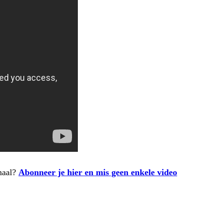
naal?
Abonneer je hier en mis geen enkele video