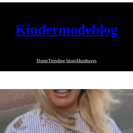
Kindermodeblog
Home
Trending blogs
Musthaves