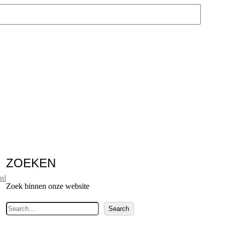
ZOEKEN
nl
Zoek binnen onze website
Z
Search
o