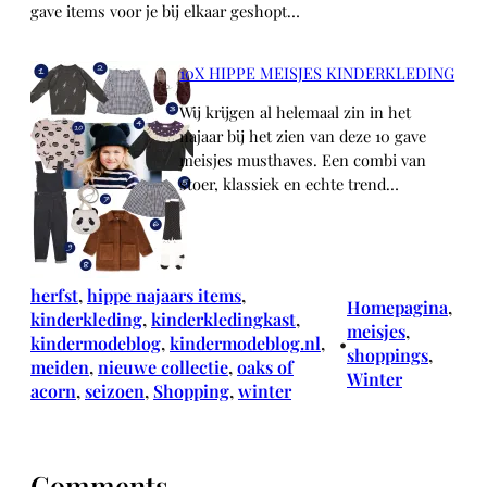
gave items voor je bij elkaar geshopt…
10X HIPPE MEISJES KINDERKLEDING
Wij krijgen al helemaal zin in het
najaar bij het zien van deze 10 gave
meisjes musthaves. Een combi van
stoer, klassiek en echte trend…
herfst
, 
hippe najaars items
, 
Homepagina
, 
kinderkleding
, 
kinderkledingkast
, 
meisjes
, 
kindermodeblog
, 
kindermodeblog.nl
, 
•
shoppings
, 
meiden
, 
nieuwe collectie
, 
oaks of
Winter
acorn
, 
seizoen
, 
Shopping
, 
winter
Comments