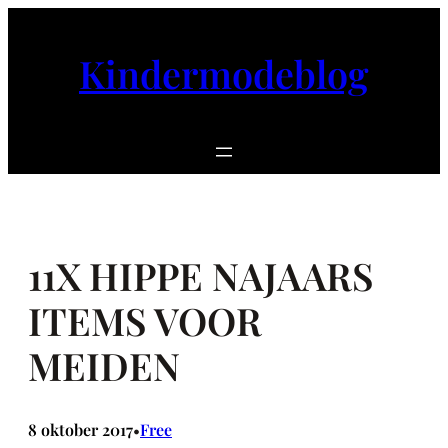
Ga
naar
Kindermodeblog
de
inhoud
11X HIPPE NAJAARS
ITEMS VOOR
MEIDEN
8 oktober 2017
Free
•