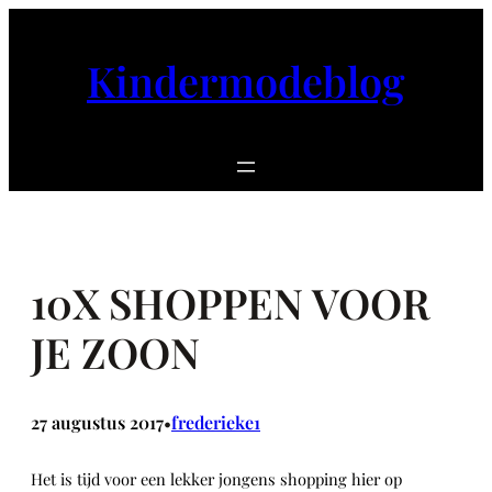
Ga
naar
Kindermodeblog
de
inhoud
10X SHOPPEN VOOR
JE ZOON
27 augustus 2017
frederieke1
•
Het is tijd voor een lekker jongens shopping hier op