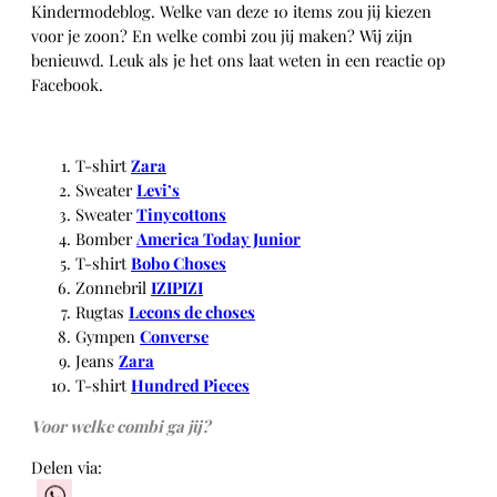
Kindermodeblog. Welke van deze 10 items zou jij kiezen
voor je zoon? En welke combi zou jij maken? Wij zijn
benieuwd. Leuk als je het ons laat weten in een reactie op
Facebook.
T-shirt
Zara
Sweater
Levi’s
Sweater
Tinycottons
Bomber
America Today Junior
T-shirt
Bobo Choses
Zonnebril
IZIPIZI
Rugtas
Lecons de choses
Gympen
Converse
Jeans
Zara
T-shirt
Hundred Pieces
Voor welke combi ga jij?
Delen via:
WhatsApp