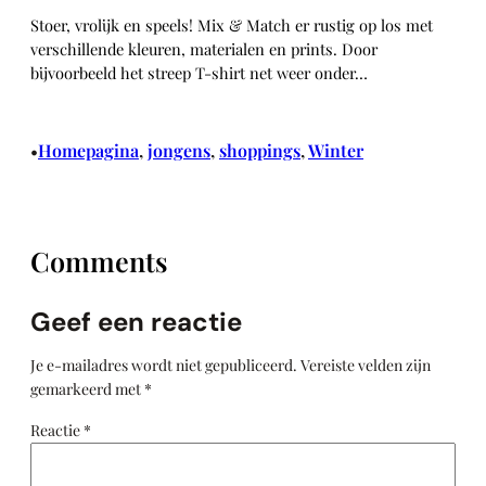
Stoer, vrolijk en speels! Mix & Match er rustig op los met
verschillende kleuren, materialen en prints. Door
bijvoorbeeld het streep T-shirt net weer onder…
Homepagina
, 
jongens
, 
shoppings
, 
Winter
•
Comments
Geef een reactie
Je e-mailadres wordt niet gepubliceerd.
Vereiste velden zijn
gemarkeerd met
*
Reactie
*