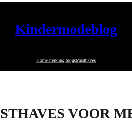
Kindermodeblog
Home
Trending blogs
Musthaves
STHAVES VOOR ME