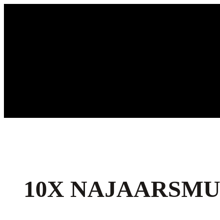
Ga
naar
de
inhoud
10X NAJAARSMU