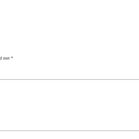
rd met
*