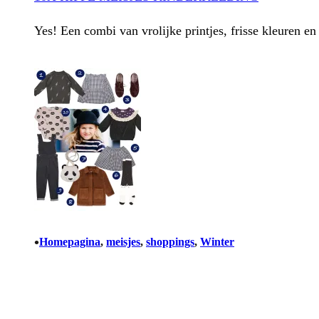
Yes! Een combi van vrolijke printjes, frisse kleuren 
•
Homepagina
, 
meisjes
, 
shoppings
, 
Winter