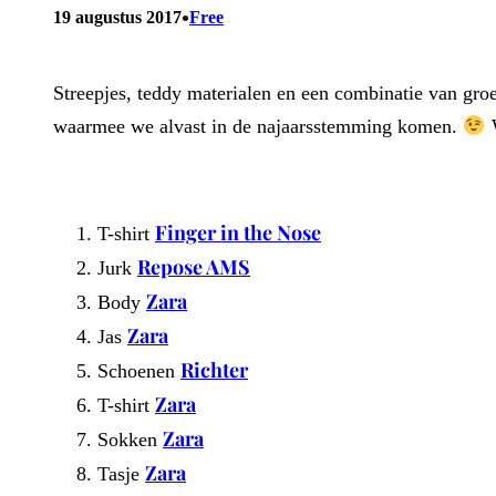
•
19 augustus 2017
Free
Streepjes, teddy materialen en een combinatie van gro
waarmee we alvast in de najaarsstemming komen.
W
Finger in the Nose
T-shirt
Repose AMS
Jurk
Zara
Body
Zara
Jas
Richter
Schoenen
Zara
T-shirt
Zara
Sokken
Zara
Tasje