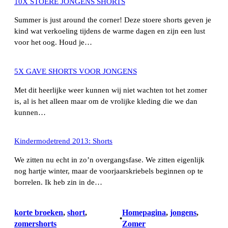
10X STOERE JONGENS SHORTS
Summer is just around the corner! Deze stoere shorts geven je
kind wat verkoeling tijdens de warme dagen en zijn een lust
voor het oog. Houd je…
5X GAVE SHORTS VOOR JONGENS
Met dit heerlijke weer kunnen wij niet wachten tot het zomer
is, al is het alleen maar om de vrolijke kleding die we dan
kunnen…
Kindermodetrend 2013: Shorts
We zitten nu echt in zo’n overgangsfase. We zitten eigenlijk
nog hartje winter, maar de voorjaarskriebels beginnen op te
borrelen. Ik heb zin in de…
korte broeken
, 
short
, 
Homepagina
, 
jongens
, 
•
zomershorts
Zomer