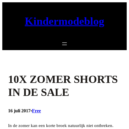
Ga
naar
Kindermodeblog
de
inhoud
10X ZOMER SHORTS
IN DE SALE
16 juli 2017
Free
•
In de zomer kan een korte broek natuurlijk niet ontbreken.