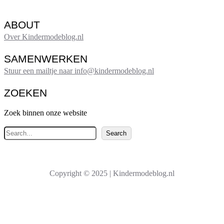
ABOUT
Over Kindermodeblog.nl
SAMENWERKEN
Stuur een mailtje naar info@kindermodeblog.nl
ZOEKEN
Zoek binnen onze website
Z
Search
o
e
k
Copyright © 2025 | Kindermodeblog.nl
e
n