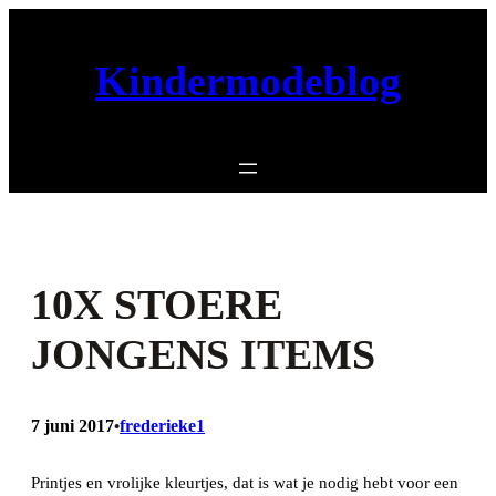
Ga
naar
Kindermodeblog
de
inhoud
10X STOERE
JONGENS ITEMS
7 juni 2017
frederieke1
•
Printjes en vrolijke kleurtjes, dat is wat je nodig hebt voor een