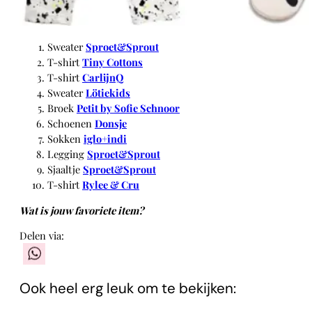
Sweater
Sproet&Sprout
T-shirt
Tiny Cottons
T-shirt
CarlijnQ
Sweater
Lötiekids
Broek
Petit by Sofie Schnoor
Schoenen
Donsje
Sokken
iglo+indi
Legging
Sproet&Sprout
Sjaaltje
Sproet&Sprout
T-shirt
Rylee & Cru
Wat is jouw favoriete item?
Delen via:
WhatsApp
Ook heel erg leuk om te bekijken: