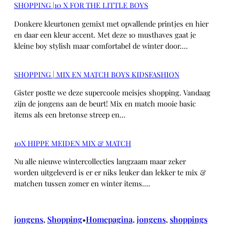
SHOPPING |10 X FOR THE LITTLE BOYS
Donkere kleurtonen gemixt met opvallende printjes en hier
en daar een kleur accent. Met deze 10 musthaves gaat je
kleine boy stylish maar comfortabel de winter door.…
SHOPPING | MIX EN MATCH BOYS KIDSFASHION
Gister postte we deze supercoole meisjes shopping. Vandaag
zijn de jongens aan de beurt! Mix en match mooie basic
items als een bretonse streep en…
10X HIPPE MEIDEN MIX & MATCH
Nu alle nieuwe wintercollecties langzaam maar zeker
worden uitgeleverd is er er niks leuker dan lekker te mix &
matchen tussen zomer en winter items.…
jongens
, 
Shopping
Homepagina
, 
jongens
, 
shoppings
•