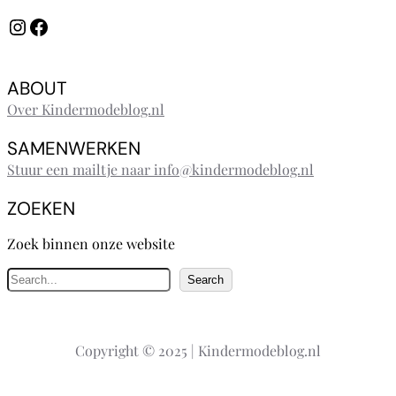
Instagram
Facebook
ABOUT
Over Kindermodeblog.nl
SAMENWERKEN
Stuur een mailtje naar info@kindermodeblog.nl
ZOEKEN
Zoek binnen onze website
Z
Search
o
e
k
Copyright © 2025 | Kindermodeblog.nl
e
n