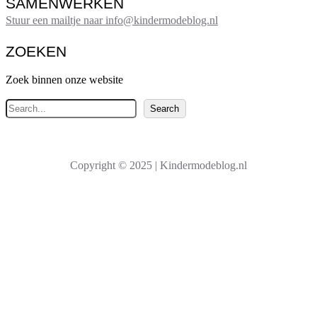
SAMENWERKEN
Stuur een mailtje naar info@kindermodeblog.nl
ZOEKEN
Zoek binnen onze website
Z
Search
o
e
k
Copyright © 2025 | Kindermodeblog.nl
e
n