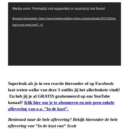
Videospeler
Media error: Format(s) not supported or source(s) not found
Bestand downloaden: https://www.kindermodeblog.nl/wp-content/uploads/2017/04/info-
kast-scott-goed.mp4?_=1
Superleuk als je in een reactie hieronder of op Facebook
laat weten welke van deze 3 outfits jij het allerleukste vindt!
En heb jij je al GRATIS geabonneerd op ons YouTube
kanaal?
Klik hier om je te abonneren en mis geen enkele
aflevering van o.a. ”In de kast”.
Benieuwd naar de hele aflevering? Bekijk hieronder de hele
aflevering van ”In de kast van” Scott