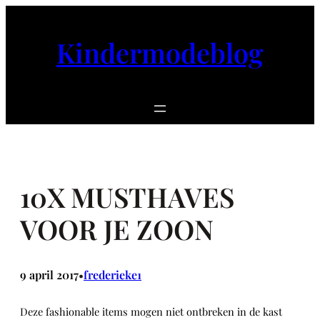
Ga
naar
Kindermodeblog
de
inhoud
10X MUSTHAVES
VOOR JE ZOON
9 april 2017
frederieke1
•
Deze fashionable items mogen niet ontbreken in de kast