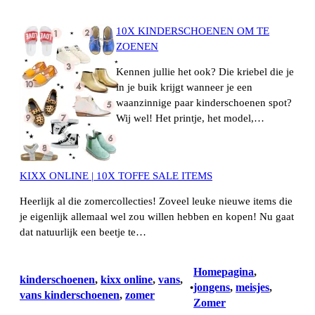
10X KINDERSCHOENEN OM TE
ZOENEN
Kennen jullie het ook? Die kriebel die je
in je buik krijgt wanneer je een
waanzinnige paar kinderschoenen spot?
Wij wel! Het printje, het model,…
KIXX ONLINE | 10X TOFFE SALE ITEMS
Heerlijk al die zomercollecties! Zoveel leuke nieuwe items die
je eigenlijk allemaal wel zou willen hebben en kopen! Nu gaat
dat natuurlijk een beetje te…
Homepagina
, 
kinderschoenen
, 
kixx online
, 
vans
, 
jongens
, 
meisjes
, 
•
vans kinderschoenen
, 
zomer
Zomer