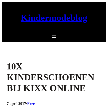
Ga
naar
Kindermodeblog
de
inhoud
10X
KINDERSCHOENEN
BIJ KIXX ONLINE
7 april 2017
Free
•