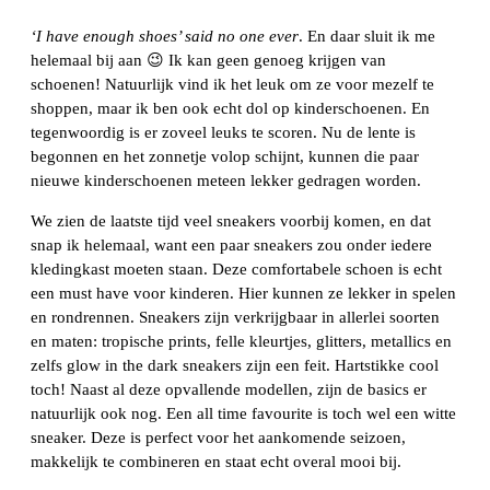
‘I have enough shoes’ said no one ever
. En daar sluit ik me
helemaal bij aan 😉 Ik kan geen genoeg krijgen van
schoenen! Natuurlijk vind ik het leuk om ze voor mezelf te
shoppen, maar ik ben ook echt dol op kinderschoenen. En
tegenwoordig is er zoveel leuks te scoren. Nu de lente is
begonnen en het zonnetje volop schijnt, kunnen die paar
nieuwe kinderschoenen meteen lekker gedragen worden.
We zien de laatste tijd veel sneakers voorbij komen, en dat
snap ik helemaal, want een paar sneakers zou onder iedere
kledingkast moeten staan. Deze comfortabele schoen is echt
een must have voor kinderen. Hier kunnen ze lekker in spelen
en rondrennen. Sneakers zijn verkrijgbaar in allerlei soorten
en maten: tropische prints, felle kleurtjes, glitters, metallics en
zelfs glow in the dark sneakers zijn een feit. Hartstikke cool
toch! Naast al deze opvallende modellen, zijn de basics er
natuurlijk ook nog. Een all time favourite is toch wel een witte
sneaker. Deze is perfect voor het aankomende seizoen,
makkelijk te combineren en staat echt overal mooi bij.