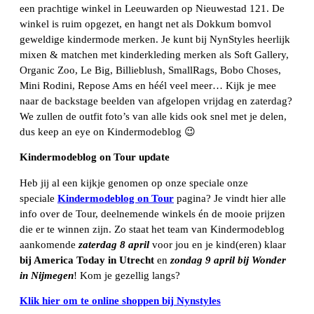
een prachtige winkel in Leeuwarden op Nieuwestad 121. De
winkel is ruim opgezet, en hangt net als Dokkum bomvol
geweldige kindermode merken. Je kunt bij NynStyles heerlijk
mixen & matchen met kinderkleding merken als Soft Gallery,
Organic Zoo, Le Big, Billieblush, SmallRags, Bobo Choses,
Mini Rodini, Repose Ams en héél veel meer… Kijk je mee
naar de backstage beelden van afgelopen vrijdag en zaterdag?
We zullen de outfit foto’s van alle kids ook snel met je delen,
dus keep an eye on Kindermodeblog 😉
Kindermodeblog on Tour update
Heb jij al een kijkje genomen op onze speciale onze
speciale
Kindermodeblog on Tou
r
pagina? Je vindt hier alle
info over de Tour, deelnemende winkels én de mooie prijzen
die er te winnen zijn. Zo staat het team van Kindermodeblog
aankomende
zaterdag 8 april
voor jou en je kind(eren) klaar
bij America Today in Utrecht
en
zondag 9 april bij Wonder
in Nijmegen
! Kom je gezellig langs?
Klik hier om te online shoppen bij Nynstyles