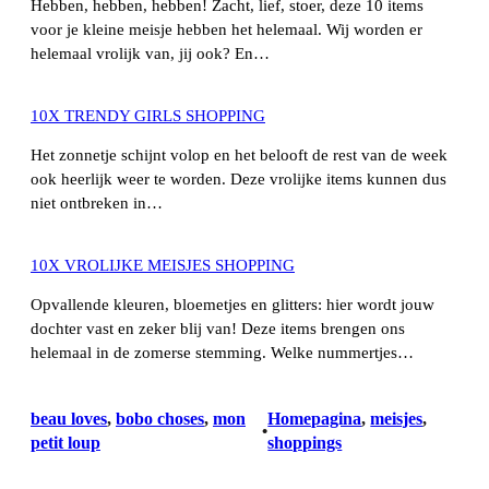
Hebben, hebben, hebben! Zacht, lief, stoer, deze 10 items
voor je kleine meisje hebben het helemaal. Wij worden er
helemaal vrolijk van, jij ook? En…
10X TRENDY GIRLS SHOPPING
Het zonnetje schijnt volop en het belooft de rest van de week
ook heerlijk weer te worden. Deze vrolijke items kunnen dus
niet ontbreken in…
10X VROLIJKE MEISJES SHOPPING
Opvallende kleuren, bloemetjes en glitters: hier wordt jouw
dochter vast en zeker blij van! Deze items brengen ons
helemaal in de zomerse stemming. Welke nummertjes…
beau loves
, 
bobo choses
, 
mon
Homepagina
, 
meisjes
, 
•
petit loup
shoppings