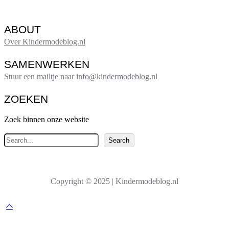
ABOUT
Over Kindermodeblog.nl
SAMENWERKEN
Stuur een mailtje naar info@kindermodeblog.nl
ZOEKEN
Zoek binnen onze website
Z
Search
o
e
k
Copyright © 2025 | Kindermodeblog.nl
e
n