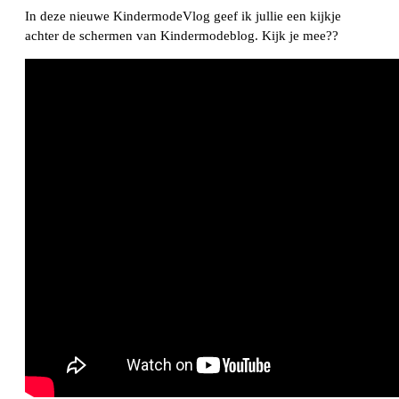
In deze nieuwe KindermodeVlog geef ik jullie een kijkje
achter de schermen van Kindermodeblog. Kijk je mee??