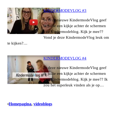
KINDERMODEVLOG #3
In deze nieuwe KindermodeVlog geef
ik jullie een kijkje achter de schermen
van Kindermodeblog. Kijk je mee??
Vond je deze KindermodeVlog leuk om
te kijken?…
KINDERMODEVLOG #4
In deze nieuwe KindermodeVlog geef
ik jullie een kijkje achter de schermen
van Kindermodeblog. Kijk je mee?? Ik
zou het superleuk vinden als je op…
Homepagina
, 
videoblogs
•