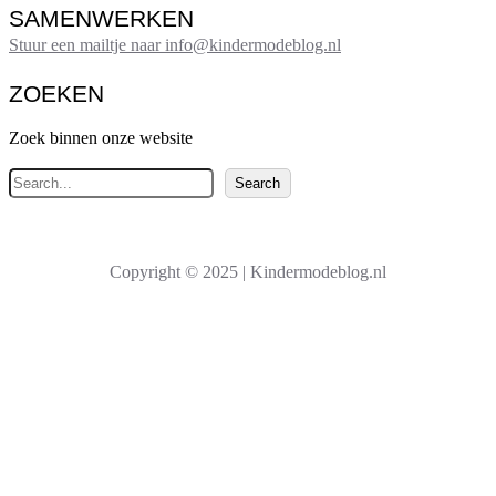
SAMENWERKEN
Stuur een mailtje naar info@kindermodeblog.nl
ZOEKEN
Zoek binnen onze website
Z
Search
o
e
k
Copyright © 2025 | Kindermodeblog.nl
e
n