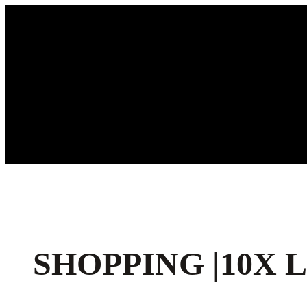
Ga
naar
de
inhoud
SHOPPING |10X 