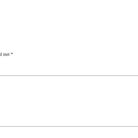
rd met
*