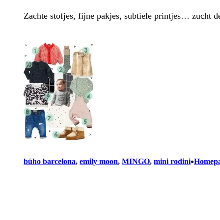
Zachte stofjes, fijne pakjes, subtiele printjes… zucht
•
búho barcelona
, 
emily moon
, 
MINGO
, 
mini rodini
Homepa