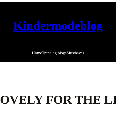
Kindermodeblog
Home
Trending blogs
Musthaves
LOVELY FOR THE L