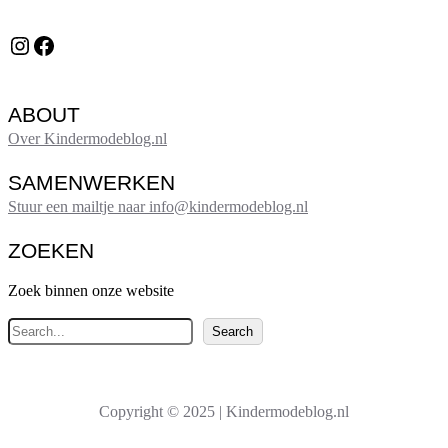
Instagram
Facebook
ABOUT
Over Kindermodeblog.nl
SAMENWERKEN
Stuur een mailtje naar info@kindermodeblog.nl
ZOEKEN
Zoek binnen onze website
Z
Search
o
e
k
Copyright © 2025 | Kindermodeblog.nl
e
n