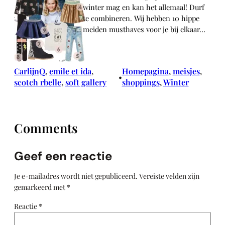
winter mag en kan het allemaal! Durf
te combineren. Wij hebben 10 hippe
meiden musthaves voor je bij elkaar…
CarlijnQ
, 
emile et ida
, 
Homepagina
, 
meisjes
, 
•
scotch rbelle
, 
soft gallery
shoppings
, 
Winter
Comments
Geef een reactie
Je e-mailadres wordt niet gepubliceerd.
Vereiste velden zijn
gemarkeerd met
*
Reactie
*