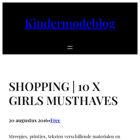
Ga
naar
Kindermodeblog
de
inhoud
SHOPPING | 10 X
GIRLS MUSTHAVES
20 augustus 2016
Free
•
Streepjes, printjes, teksten verschillende materialen en