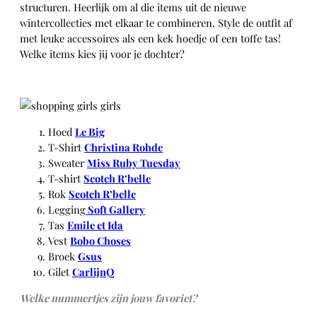
structuren. Heerlijk om al die items uit de nieuwe
wintercollecties met elkaar te combineren. Style de outfit af
met leuke accessoires als een kek hoedje of een toffe tas!
Welke items kies jij voor je dochter?
Hoed
Le Big
T-Shirt
Christina Rohde
Sweater
Miss Ruby Tuesday
T-shirt
Scotch R’belle
Rok
Scotch R’belle
Legging
Soft Gallery
Tas
Emile et Ida
Vest
Bobo Choses
Broek
Gsus
Gilet
CarlijnQ
Welke nummertjes zijn jouw favoriet?