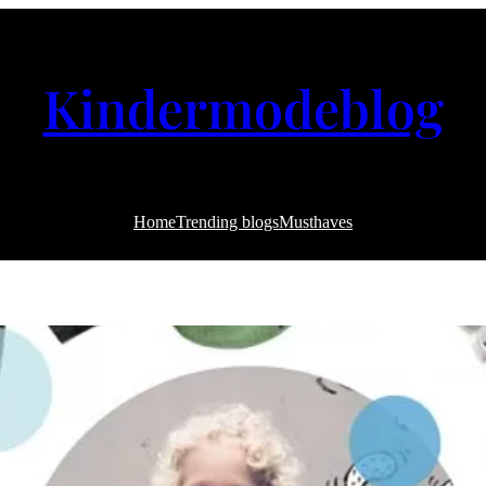
Kindermodeblog
Home
Trending blogs
Musthaves