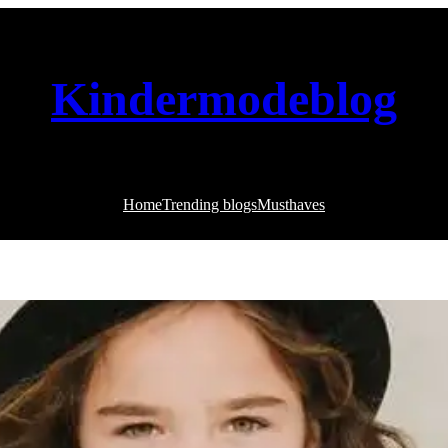
Kindermodeblog
Home
Trending blogs
Musthaves