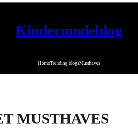
Kindermodeblog
Home
Trending blogs
Musthaves
GET MUSTHAVES