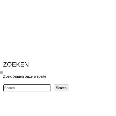
ZOEKEN
nl
Zoek binnen onze website
Z
Search
o
e
k