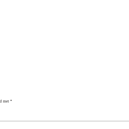
rd met
*