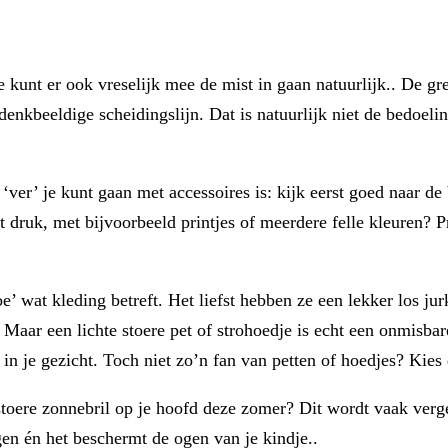
 kunt er ook vreselijk mee de mist in gaan natuurlijk.. De gre
 denkbeeldige scheidingslijn. Dat is natuurlijk niet de bedoe
ver’ je kunt gaan met accessoires is: kijk eerst goed naar de b
st druk, met bijvoorbeeld printjes of meerdere felle kleuren? 
 wat kleding betreft. Het liefst hebben ze een lekker los jurkj
. Maar een lichte stoere pet of strohoedje is echt een onmisba
 je gezicht. Toch niet zo’n fan van petten of hoedjes? Kies 
stoere zonnebril op je hoofd deze zomer? Dit wordt vaak ver
gen én het beschermt de ogen van je kindje..