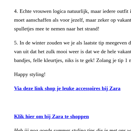
4. Echte vrouwen logica natuurlijk, maar iedere outfit 
moet aanschaffen als voor jezelf, maar zeker op vakanti
spulletjes mee te nemen naar het strand!
5. In de winter zouden we je als laatste tip meegeven 
van uit dat het zulk mooi weer is dat we de hele vakant
bandjes, felle kleurtjes, niks is te gek! Zolang je tip
Happy styling!
Via deze link shop je leuke accessoires bij Zara
Klik hier om bij Zara te shoppen
Heb jij nog goede summer styling tips die je met ons w