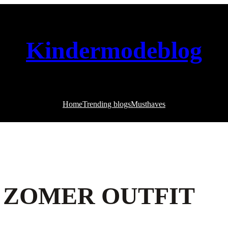
Kindermodeblog
Home
Trending blogs
Musthaves
 | ZOMER OUTFIT