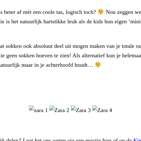
is beter af mét een coole tas, logisch toch?
Nou zeggen we ni
e is het natuurlijk hartstikke leuk als de kids hun eigen ‘mini
dat sokken ook absoluut deel uit mogen maken van je totale ou
ie geen sokken hoeven te zien! Als alternatief kun je helemaal
 1 natuurlijk maar in je achterhoofd houdt…
ilt delen? Laat het ons weten via een reactie hier of op de
Ki