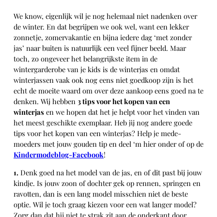
We know, eigenlijk wil je nog helemaal niet nadenken over
de winter. En dat begrijpen we ook wel, want een lekker
zonnetje, zomervakantie en bijna iedere dag ‘met zonder
jas’ naar buiten is natuurlijk een veel fijner beeld. Maar
toch, zo ongeveer het belangrijkste item in de
wintergarderobe van je kids is de winterjas en omdat
winterjassen vaak ook nog eens niet goedkoop zijn is het
echt de moeite waard om over deze aankoop eens goed na te
denken. Wij hebben
3 tips voor het kopen van een
winterjas
en we hopen dat het je helpt voor het vinden van
het meest geschikte exemplaar. Heb jij nog andere goede
tips voor het kopen van een winterjas? Help je mede-
moeders met jouw gouden tip en deel ‘m hier onder of op de
Kindermodeblog-Facebook
!
1.
Denk goed na het model van de jas, en of dit past bij jouw
kindje. Is jouw zoon of dochter gek op rennen, springen en
ravotten, dan is een lang model misschien niet de beste
optie. Wil je toch graag kiezen voor een wat langer model?
Zorg dan dat hij niet te strak zit aan de onderkant door