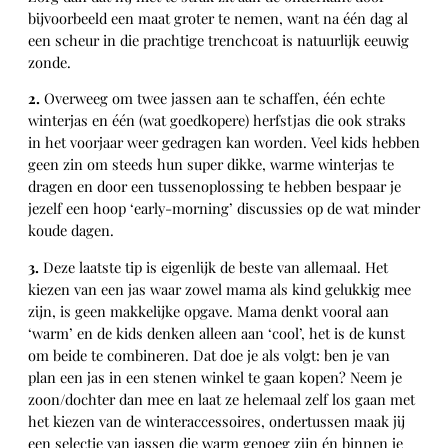
bijvoorbeeld een maat groter te nemen, want na één dag al
een scheur in die prachtige trenchcoat is natuurlijk eeuwig
zonde.
2.
Overweeg om twee jassen aan te schaffen, één echte
winterjas en één (wat goedkopere) herfstjas die ook straks
in het voorjaar weer gedragen kan worden. Veel kids hebben
geen zin om steeds hun super dikke, warme winterjas te
dragen en door een tussenoplossing te hebben bespaar je
jezelf een hoop ‘early-morning’ discussies op de wat minder
koude dagen.
3.
Deze laatste tip is eigenlijk de beste van allemaal. Het
kiezen van een jas waar zowel mama als kind gelukkig mee
zijn, is geen makkelijke opgave. Mama denkt vooral aan
‘warm’ en de kids denken alleen aan ‘cool’, het is de kunst
om beide te combineren. Dat doe je als volgt: ben je van
plan een jas in een stenen winkel te gaan kopen? Neem je
zoon/dochter dan mee en laat ze helemaal zelf los gaan met
het kiezen van de winteraccessoires, ondertussen maak jij
een selectie van jassen die warm genoeg zijn én binnen je