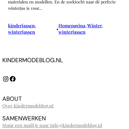
materialen en modellen. En de zoektocht naar dé perfecte
winterjas is voor…
kinderjassen
, 
Homepagina
, 
Winter
, 
•
winterjassen
winterjassen
KINDERMODEBLOG.NL
Instagram
Facebook
ABOUT
Over Kindermodeblog.nl
SAMENWERKEN
Stuur een mailtje naar info@kindermodeblog.nl