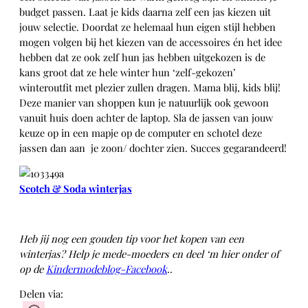
budget passen. Laat je kids daarna zelf een jas kiezen uit
jouw selectie. Doordat ze helemaal hun eigen stijl hebben
mogen volgen bij het kiezen van de accessoires én het idee
hebben dat ze ook zelf hun jas hebben uitgekozen is de
kans groot dat ze hele winter hun ‘zelf-gekozen’
winteroutfit met plezier zullen dragen. Mama blij, kids blij!
Deze manier van shoppen kun je natuurlijk ook gewoon
vanuit huis doen achter de laptop. Sla de jassen van jouw
keuze op in een mapje op de computer en schotel deze
jassen dan aan je zoon/ dochter zien. Succes gegarandeerd!
Scotch & Soda winterjas
Heb jij nog een gouden tip voor het kopen van een
winterjas? Help je mede-moeders en deel ‘m hier onder of
op de
Kindermodeblog-Facebook
..
Delen via: