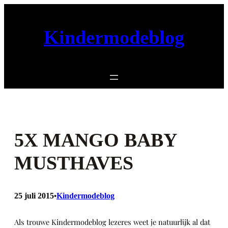
Ga
naar
de
Kindermodeblog
inhoud
5X MANGO BABY
MUSTHAVES
25 juli 2015
Kindermodeblog
•
Als trouwe Kindermodeblog lezeres weet je natuurlijk al dat