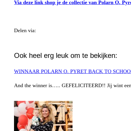
Via deze link shop je de collectie van Polarn O. Pyr
Delen via:
WhatsApp
Ook heel erg leuk om te bekijken:
WINNAAR POLARN O. PYRET BACK TO SCHOO
And the winner is….. GEFELICITEERD!! Jij wint een o