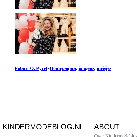
•
Polarn O. Pyret
Homepagina
, 
jongens
, 
meisjes
KINDERMODEBLOG.NL
ABOUT
Over Kindermodeblog