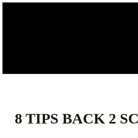
Ga
naar
de
inhoud
8 TIPS BACK 2 