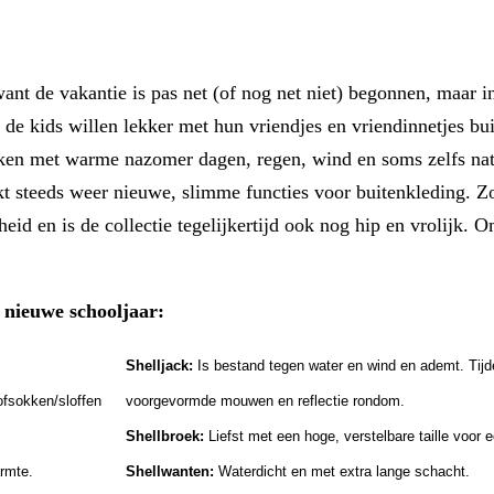
want de vakantie is pas net (of nog net niet) begonnen, maar 
, de kids willen lekker met hun vriendjes en vriendinnetjes b
aken met warme nazomer dagen, regen, wind en soms zelfs natt
nkt steeds weer nieuwe, slimme functies voor buitenkleding. Z
id en is de collectie tegelijkertijd ook nog hip en vrolijk. 
t nieuwe schooljaar:
Shelljack:
Is bestand tegen water en wind en ademt. Tij
ofsokken/sloffen
voorgevormde mouwen en reflectie rondom.
Shellbroek:
Liefst met een hoge, verstelbare taille voor
rmte.
Shellwanten:
Waterdicht en met extra lange schacht.