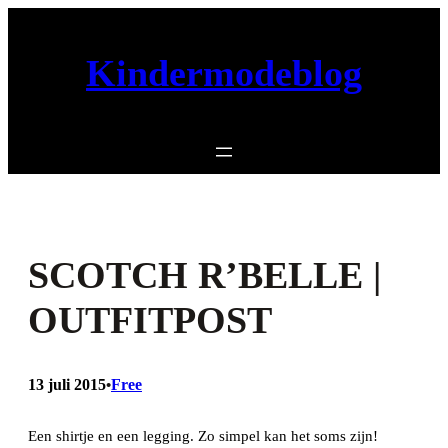
Ga
naar
Kindermodeblog
de
inhoud
SCOTCH R’BELLE |
OUTFITPOST
13 juli 2015
Free
•
Een shirtje en een legging. Zo simpel kan het soms zijn!