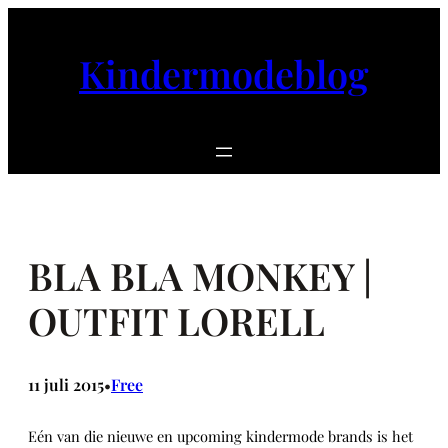
Ga
naar
Kindermodeblog
de
inhoud
BLA BLA MONKEY |
OUTFIT LORELL
11 juli 2015
Free
•
Eén van die nieuwe en upcoming kindermode brands is het