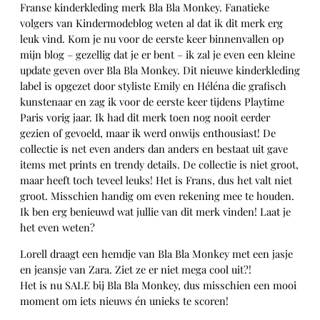
Franse kinderkleding merk Bla Bla Monkey. Fanatieke
volgers van Kindermodeblog weten al dat ik dit merk erg
leuk vind. Kom je nu voor de eerste keer binnenvallen op
mijn blog – gezellig dat je er bent – ik zal je even een kleine
update geven over Bla Bla Monkey. Dit nieuwe kinderkleding
label is opgezet door styliste Emily en Héléna die grafisch
kunstenaar en zag ik voor de eerste keer tijdens Playtime
Paris vorig jaar. Ik had dit merk toen nog nooit eerder
gezien of gevoeld, maar ik werd onwijs enthousiast! De
collectie is net even anders dan anders en bestaat uit gave
items met prints en trendy details. De collectie is niet groot,
maar heeft toch teveel leuks! Het is Frans, dus het valt niet
groot. Misschien handig om even rekening mee te houden.
Ik ben erg benieuwd wat jullie van dit merk vinden! Laat je
het even weten?
Lorell draagt een hemdje van Bla Bla Monkey met een jasje
en jeansje van Zara. Ziet ze er niet mega cool uit?!
Het is nu SALE bij Bla Bla Monkey, dus misschien een mooi
moment om iets nieuws én unieks te scoren!