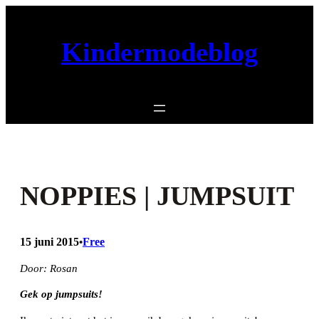
Ga
naar
Kindermodeblog
de
inhoud
NOPPIES | JUMPSUIT
15 juni 2015
Free
•
Door: Rosan
Gek op jumpsuits!