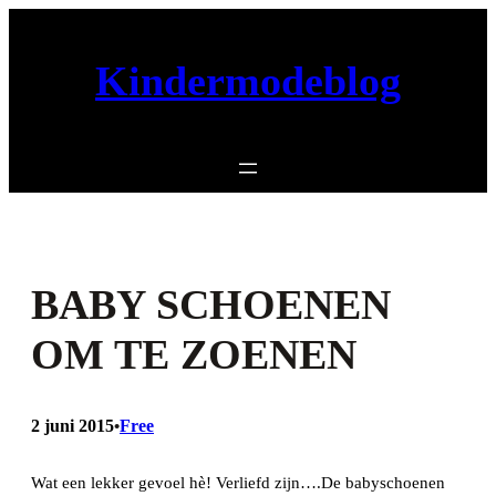
Ga
naar
Kindermodeblog
de
inhoud
BABY SCHOENEN
OM TE ZOENEN
2 juni 2015
Free
•
Wat een lekker gevoel hè! Verliefd zijn….De babyschoenen