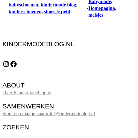
Babymode
, 
babyschoenen
, 
kindermode blog
, 
Homepagina
, 
•
kinderschoenen
, 
shoes le petit
meisjes
KINDERMODEBLOG.NL
Instagram
Facebook
ABOUT
Over Kindermodeblog.nl
SAMENWERKEN
Stuur een mailtje naar info@kindermodeblog.nl
ZOEKEN