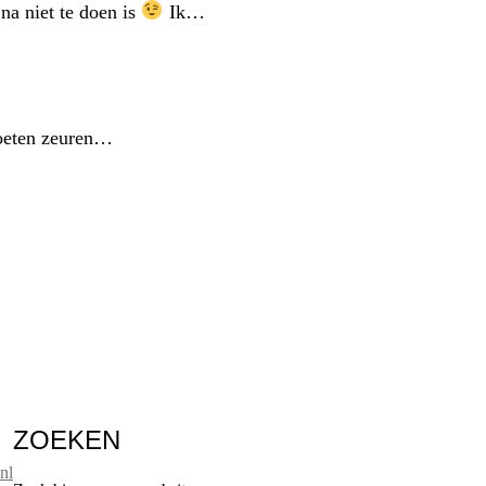
jna niet te doen is
Ik…
 moeten zeuren…
ZOEKEN
nl