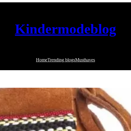
Kindermodeblog
Home
Trending blogs
Musthaves