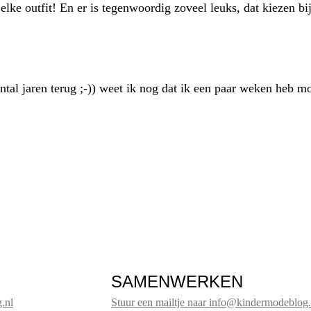
elke outfit! En er is tegenwoordig zoveel leuks, dat kiezen bi
antal jaren terug ;-)) weet ik nog dat ik een paar weken heb
SAMENWERKEN
.nl
Stuur een mailtje naar info@kindermodeblog.