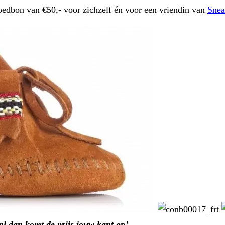
edbon van €50,- voor zichzelf én voor een vriendin van
Snea
 dan komt de prijs jouw kant op!