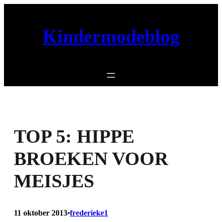
Ga
naar
Kindermodeblog
de
inhoud
TOP 5: HIPPE
BROEKEN VOOR
MEISJES
11 oktober 2013
frederieke1
•