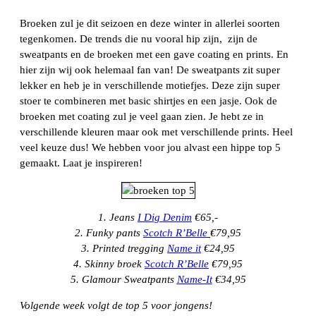
Broeken zul je dit seizoen en deze winter in allerlei soorten
tegenkomen. De trends die nu vooral hip zijn, zijn de
sweatpants en de broeken met een gave coating en prints. En
hier zijn wij ook helemaal fan van! De sweatpants zit super
lekker en heb je in verschillende motiefjes. Deze zijn super
stoer te combineren met basic shirtjes en een jasje. Ook de
broeken met coating zul je veel gaan zien. Je hebt ze in
verschillende kleuren maar ook met verschillende prints. Heel
veel keuze dus! We hebben voor jou alvast een hippe top 5
gemaakt. Laat je inspireren!
1.
Jeans
I Dig Denim
€65,-
2.
Funky pants
Scotch R’Belle
€79,95
3.
Printed tregging
Name it
€24,95
4.
Skinny broek
Scotch R’Belle
€79,95
5.
Glamour Sweatpants
Name-It
€34,95
Volgende week volgt de top 5 voor jongens!