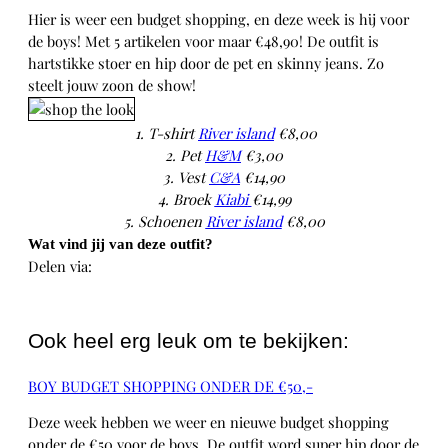
Hier is weer een budget shopping, en deze week is hij voor
de boys! Met 5 artikelen voor maar €48,90! De outfit is
hartstikke stoer en hip door de pet en skinny jeans. Zo
steelt jouw zoon de show!
1. T-shirt
River island
€8,00
2. Pet
H&M
€3,00
3. Vest
C&A
€14,90
4. Broek
Kiabi
€14,99
5. Schoenen
River island
€8,00
Wat vind jij van deze outfit?
Delen via:
WhatsApp
Ook heel erg leuk om te bekijken:
BOY BUDGET SHOPPING ONDER DE €50,-
Deze week hebben we weer en nieuwe budget shopping
onder de €50 voor de boys. De outfit word super hip door de