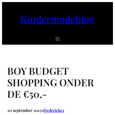
Ga
naar
Kindermodeblog
de
inhoud
BOY BUDGET
SHOPPING ONDER
DE €50,-
20 september 2013
frederieke1
•