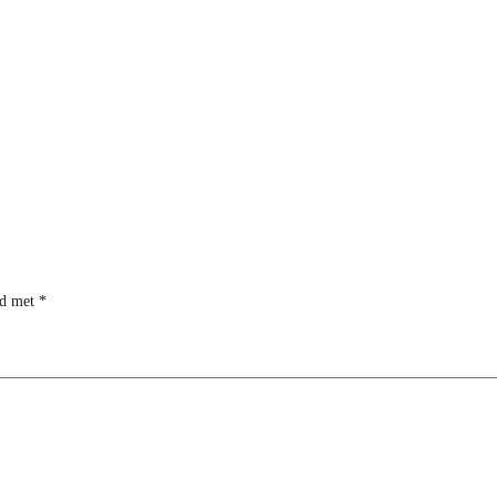
rd met
*