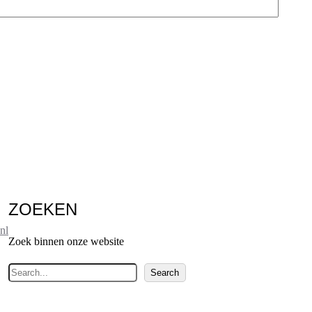
ZOEKEN
nl
Zoek binnen onze website
Z
Search
o