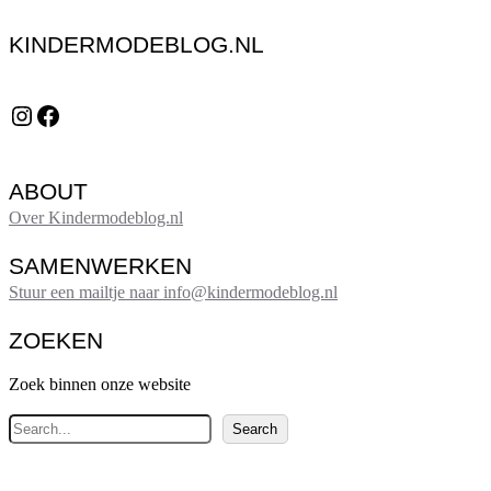
KINDERMODEBLOG.NL
Instagram
Facebook
ABOUT
Over Kindermodeblog.nl
SAMENWERKEN
Stuur een mailtje naar info@kindermodeblog.nl
ZOEKEN
Zoek binnen onze website
Z
Search
o
e