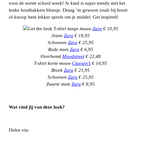
voor de eerste school week! Je kind is super trendy met het
leuke houthakkers bloesje. Draag ‘m gewoon zoals hij hoort
of knoop hem lekker speels om je middel. Get inspired!
T-shirt lange mouw
Zara
€
10,95
Jeans
Zara
€ 18,95
Schoenen
Zara
€ 25,95
Rode muts
Zara
€ 6,95
Overhemd
Moodstreet
€ 22,48
T-shirt korte mouw
Claesen’s
€ 14,95
Broek
Zara
€ 23,95
Schoenen
Zara
€ 25,95
Zwarte muts
Zara
€ 8,9
5
Wat vind jij van deze look?
Delen via:
WhatsApp