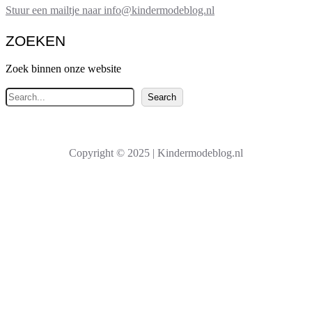
Stuur een mailtje naar info@kindermodeblog.nl
ZOEKEN
Zoek binnen onze website
Z
Search
o
e
k
Copyright © 2025 | Kindermodeblog.nl
e
n