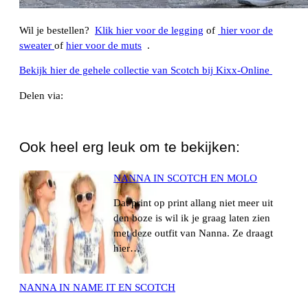
Wil je bestellen?
Klik hier voor de legging
of
hier voor de
sweater
of
hier voor de muts
.
Bekijk hier de gehele collectie van Scotch bij Kixx-Online
Delen via:
WhatsApp
Ook heel erg leuk om te bekijken:
NANNA IN SCOTCH EN MOLO
Dat print op print allang niet meer uit
den boze is wil ik je graag laten zien
met deze outfit van Nanna. Ze draagt
hier…
NANNA IN NAME IT EN SCOTCH