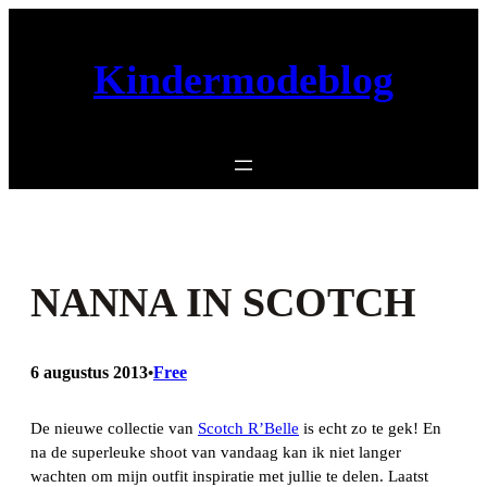
Ga
naar
Kindermodeblog
de
inhoud
NANNA IN SCOTCH
6 augustus 2013
Free
•
De nieuwe collectie van
Scotch R’Belle
is echt zo te gek! En
na de superleuke shoot van vandaag kan ik niet langer
wachten om mijn outfit inspiratie met jullie te delen. Laatst