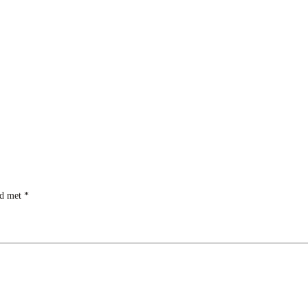
rd met
*