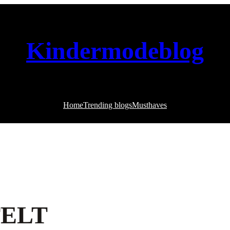
Kindermodeblog
Home
Trending blogs
Musthaves
TELT