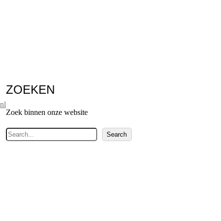
ZOEKEN
nl
Zoek binnen onze website
Z
Search
o
e
k
e
n