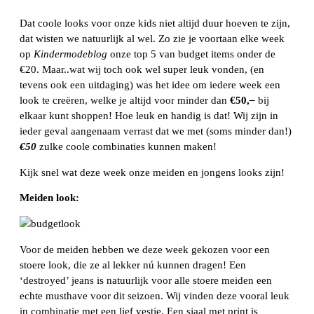
Dat coole looks voor onze kids niet altijd duur hoeven te zijn,
dat wisten we natuurlijk al wel. Zo zie je voortaan elke week
op
Kindermodeblog
onze top 5 van budget items onder de
€20. Maar..wat wij toch ook wel super leuk vonden, (en
tevens ook een uitdaging) was het idee om iedere week een
look te creëren, welke je altijd voor minder dan
€50,
–
bij
elkaar kunt shoppen! Hoe leuk en handig is dat! Wij zijn in
ieder geval aangenaam verrast dat we met (soms minder dan!)
€50
zulke coole combinaties kunnen maken!
Kijk snel wat deze week onze meiden en jongens looks zijn!
Meiden look:
Voor de meiden hebben we deze week gekozen voor een
stoere look, die ze al lekker nú kunnen dragen! Een
‘destroyed’ jeans is natuurlijk voor alle stoere meiden een
echte musthave voor dit seizoen. Wij vinden deze vooral leuk
in combinatie met een lief vestje. Een sjaal met print is