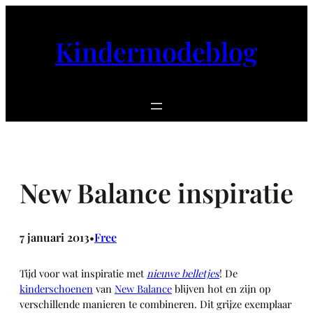
Ga
naar
Kindermodeblog
de
inhoud
New Balance inspiratie
7 januari 2013
Free
•
Tijd voor wat inspiratie met
nieuwe belletjes
! De
kinderschoenen
van
New Balance
blijven hot en zijn op
verschillende manieren te combineren. Dit grijze exemplaar