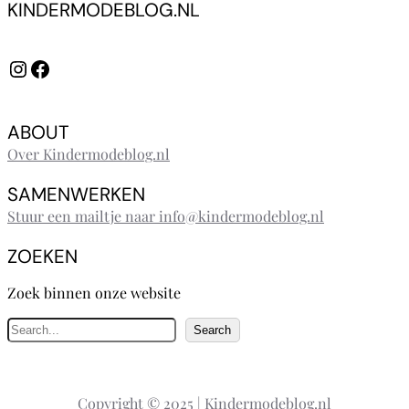
KINDERMODEBLOG.NL
Instagram
Facebook
ABOUT
Over Kindermodeblog.nl
SAMENWERKEN
Stuur een mailtje naar info@kindermodeblog.nl
ZOEKEN
Zoek binnen onze website
Z
Search
o
e
k
Copyright © 2025 | Kindermodeblog.nl
e