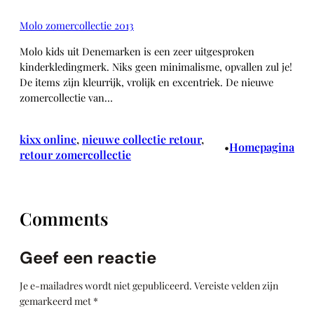
Molo zomercollectie 2013
Molo kids uit Denemarken is een zeer uitgesproken
kinderkledingmerk. Niks geen minimalisme, opvallen zul je!
De items zijn kleurrijk, vrolijk en excentriek. De nieuwe
zomercollectie van…
kixx online
, 
nieuwe collectie retour
, 
Homepagina
•
retour zomercollectie
Comments
Geef een reactie
Je e-mailadres wordt niet gepubliceerd.
Vereiste velden zijn
gemarkeerd met
*