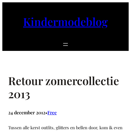
Ga
naar
Kindermodeblog
de
inhoud
Retour zomercollectie
2013
24 december 2012
Free
•
Tussen alle kerst outfits, glitters en bellen door, kom ik even