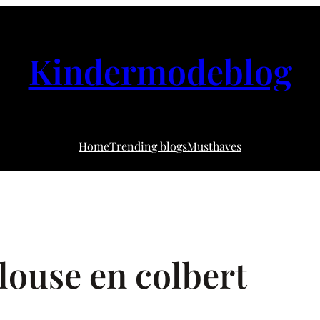
Kindermodeblog
Home
Trending blogs
Musthaves
louse en colbert