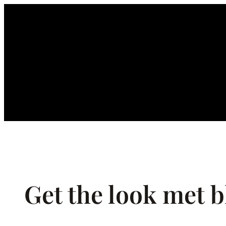
Ga
naar
de
inhoud
Get the look met b