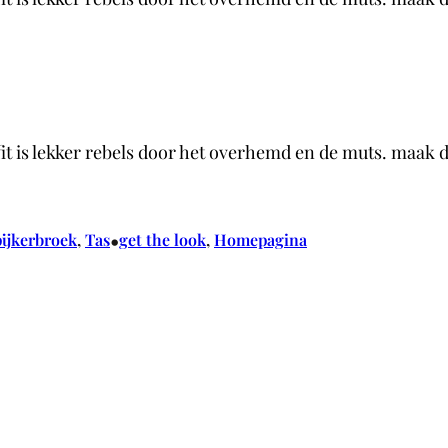
tfit is lekker rebels door het overhemd en de muts. maak 
•
pijkerbroek
, 
Tas
get the look
, 
Homepagina