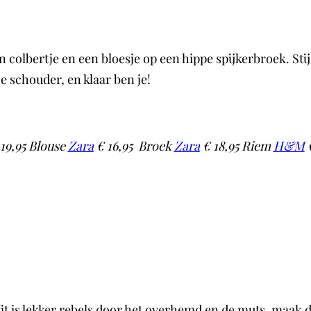
 colbertje en een bloesje op een hippe spijkerbroek. Sti
e schouder, en klaar ben je!
19,95 Blouse
Zara
€ 16,95 Broek
Zara
€ 18,95 Riem
H&M
€
tfit is lekker rebels door het overhemd en de muts. maak 