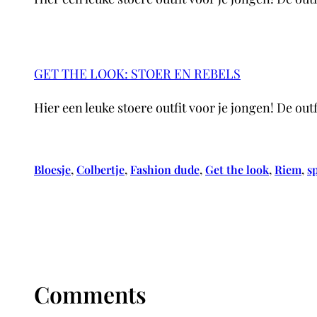
GET THE LOOK: STOER EN REBELS
Hier een leuke stoere outfit voor je jongen! De ou
Bloesje
, 
Colbertje
, 
Fashion dude
, 
Get the look
, 
Riem
, 
s
Comments