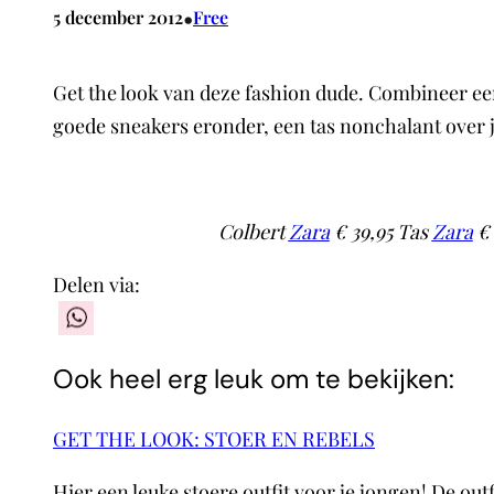
•
5 december 2012
Free
Get the look van deze fashion dude. Combineer een
goede sneakers eronder, een tas nonchalant over j
Colbert
Zara
€ 39,95 Tas
Zara
€ 
Delen via:
WhatsApp
Ook heel erg leuk om te bekijken:
GET THE LOOK: STOER EN REBELS
Hier een leuke stoere outfit voor je jongen! De ou