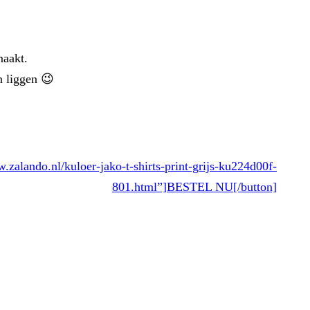
maakt.
n liggen 😉
do.nl/kuloer-jako-t-shirts-print-grijs-ku224d00f-
801.html”]BESTEL NU[/button]