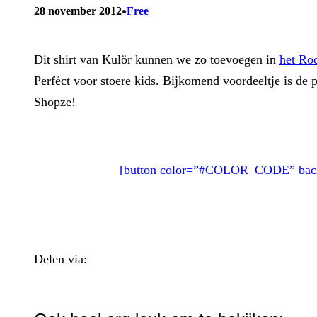
•
28 november 2012
Free
Dit shirt van Kulör kunnen we zo toevoegen in
het Ro
Perféct voor stoere kids. Bijkomend voordeeltje is de p
Shopze!
[button color=”#COLOR_CODE” backg
Delen via:
WhatsApp