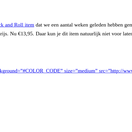
ck and Roll item
dat we een aantal weken geleden hebben ge
rijs. Nu €13,95. Daar kun je dit item natuurlijk niet voor late
round=”#COLOR_CODE” size=”medium” src=”http://www.zalan