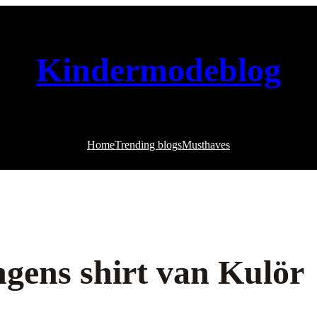
Kindermodeblog
Home
Trending blogs
Musthaves
ngens shirt van Kulör