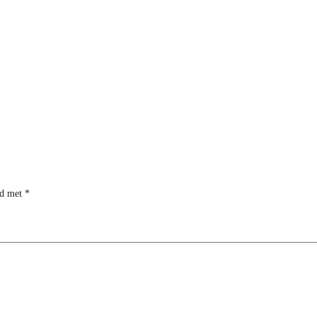
rd met
*