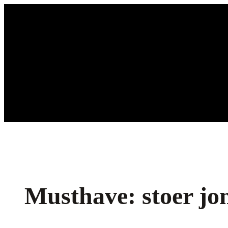
Ga
naar
de
inhoud
Musthave: stoer jo