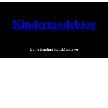
Kindermodeblog
Home
Trending blogs
Musthaves