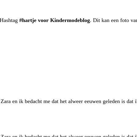
. Hashtag
#hartje voor Kindermodeblog
. Dit kan een foto va
n Zara en ik bedacht me dat het alweer eeuwen geleden is dat
n Zara en ik bedacht me dat het alweer eeuwen geleden is dat