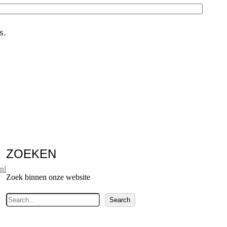
s.
ZOEKEN
nl
Zoek binnen onze website
Z
Search
o