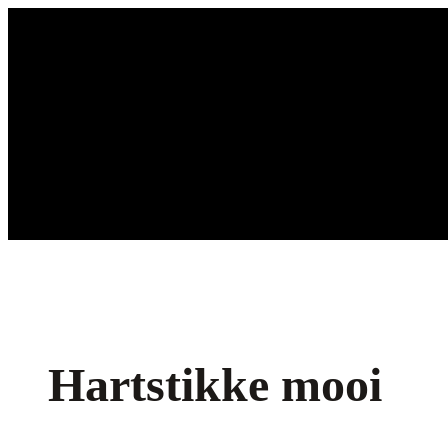
Ga
naar
de
inhoud
Hartstikke mooi